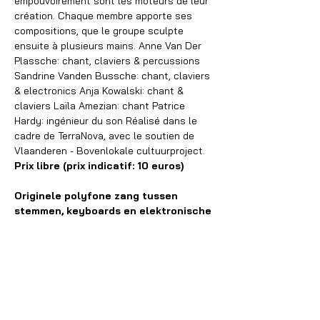
empouvoirement sont les moteurs de leur 
création. Chaque membre apporte ses 
compositions, que le groupe sculpte 
ensuite à plusieurs mains. Anne Van Der 
Plassche: chant, claviers & percussions 
Sandrine Vanden Bussche: chant, claviers 
& electronics Anja Kowalski: chant & 
claviers Laïla Amezian: chant Patrice 
Hardy: ingénieur du son Réalisé dans le 
cadre de TerraNova, avec le soutien de 
Vlaanderen - Bovenlokale cultuurproject. 
Prix libre (prix indicatif: 10 euros)
Originele polyfone zang tussen 
stemmen, keyboards en elektronische 
texturen
Original music for polyphonic voices, 
keyboards & electronics
BreeZe is de bruisende ontmoeting van 
vier muzikantes met uiteenlopende 
invloeden, afkomstig uit verschillende 