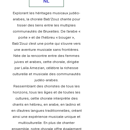
NL
Explorant les héritages musicaux judéo-
arabes, la chorale Bab’Zouz chante pour
tisser des liens entre les multiples
communautés de Bruxelles. De l’arabe «
porte » et de l’hébreu « bouger »,
Bab’Zouz c’est une porte qui s’ouvre vers
une aventure musicale sans frontières.
Née de la rencontre entre des femmes
juives et arabes, cette chorale, dirigée
par Laïla Amezian, célèbre la richesse
culturelle et musicale des communautés
judéo-arabes.
Rassemblant des choristes de tous les
horizons, tous les âges et de toutes les
cultures, cette chorale interprète des
chants en hébreu, en arabe, en ladino et
en d’autres langues traditionnelles, créant
ainsi une expérience musicale unique et
multiculturelle. En plus de chanter
ensemble, notre chorale offre également