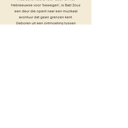
Hebreeuwse voor 'bewegen', is Bab'Zouz
een deur die opent naar een muzikaal
avontuur dat geen grenzen kent.
Geboren uit een ontmoeting tussen
Joodse en Arabische vrouwen, viert dit
koor, gedirigeerd door Laïla Amezian, de
culturele en muzikale rijkdom van de
Joods-Arabische gemeenschappen.
Het koor brengt koorleden van alle
achtergronden, leeftijden en culturen
samen en zingt liederen in het
Hebreeuws, Arabisch, Ladino en andere
traditionele talen, waardoor een unieke,
multiculturele muzikale ervaring ontstaat.
Ons koor zingt niet alleen samen, maar
biedt mensen met verschillende culturele
achtergronden ook de gelegenheid
elkaar te ontmoeten en sterke banden
met elkaar te smeden.
Of je nu een ervaren zanger of een
beginner bent, doe met ons mee aan dit