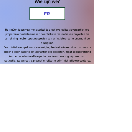
Wie zijn we?
FR
HalfmOon is een vzw met als doel de creatieve realisatie van artistieke
projecten of de deelname aan de artistieke realisatie van projecten die
betrekking hebben op alle aspecten van artistieke creatie, ongeacht de
discipline.
De artistieke aanpak van de vereniging bestaat erin een structuur aan te
bieden die een kader biedt voor artistieke projecten, zodat ze ondersteund
kunnen worden in alle aspecten en fases die nodig zijn voor hun
realisatie, zoals creatie, productie, reflectie, administratieve procedures,
promotie, beheer en marketing.
administratieve procedures, promotie, beheer, informatie,
vertegenwoordiging, het vinden van partners, public relations enzovoort.
Het doel is om deze projecten bekend te maken bij de overheid en bij een
zo breed mogelijk publiek.
Het is echter onmogelijk om de volledige identiteit van Halfmoon te zien
zonder Laïla Amezian, de vrouw achter het project, te vermelden.
Laïla Amezian, een professionele zangeres geboren in Antwerpen, is de
coördinator en artistiek directeur van het Halfmoon-project. Via talrijke
projecten heeft Laïla altijd geprobeerd om de 'ruimtes' te verkennen
tussen haar Marokkaanse culturele erfgoed en de muziek die ze hier
tegenkwam, verankerd in België vandaag.
Als vrouw met een Marokkaanse immigrantenachtergrond is Laïla
perfect geplaatst om het belang te onderstrepen van het uiten van de