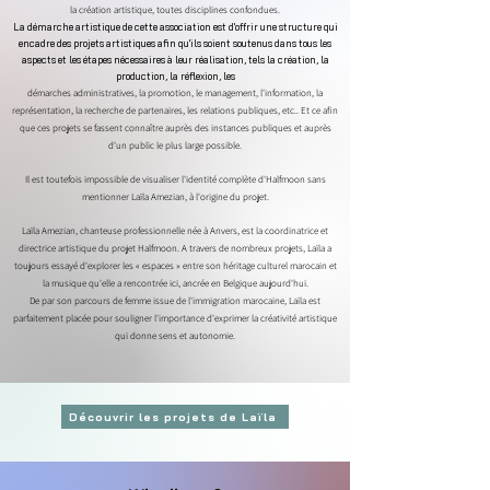
la création artistique, toutes disciplines confondues.
La démarche artistique de cette association est d'offrir une structure qui
encadre des projets artistiques afin qu'ils soient soutenus dans tous les
aspects et les étapes nécessaires à leur réalisation, tels la création, la
production, la réflexion, les
démarches administratives, la promotion, le management, l'information, la
représentation, la recherche de partenaires, les relations publiques, etc.. Et ce afin
que ces projets se fassent connaître auprès des instances publiques et auprès
d'un public le plus large possible.
Il est toutefois impossible de visualiser l'identité complète d'Halfmoon sans
mentionner Laïla Amezian, à l'origine du projet.
Laïla Amezian, chanteuse professionnelle née à Anvers, est la coordinatrice et
directrice artistique du projet Halfmoon. A travers de nombreux projets, Laïla a
toujours essayé d'explorer les « espaces » entre son héritage culturel marocain et
la musique qu'elle a rencontrée ici, ancrée en Belgique aujourd'hui.
De par son parcours de femme issue de l'immigration marocaine, Laïla est
parfaitement placée pour souligner l'importance d'exprimer la créativité artistique
qui donne sens et autonomie.
Découvrir les projets de Laïla