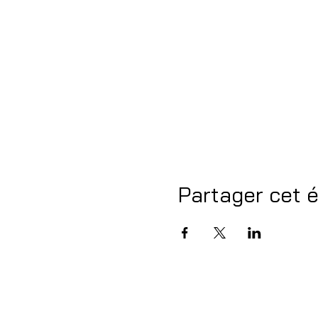
Partager cet 
HalfmOon asbl | vzw
Rue Terre-Neuve 188, 1000 Bruxelles