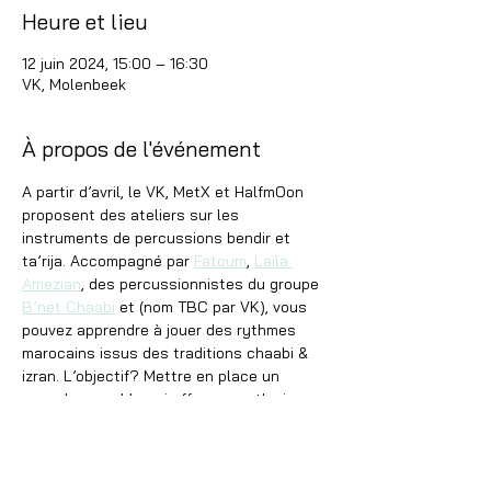
Heure et lieu
12 juin 2024, 15:00 – 16:30
VK, Molenbeek
À propos de l'événement
A partir d’avril, le VK, MetX et HalfmOon 
proposent des ateliers sur les 
instruments de percussions bendir et 
ta’rija. Accompagné par 
Fatoum
, 
Laïla 
Amezian
, des percussionnistes du groupe 
B’net Chaabi
 et (nom TBC par VK), vous 
pouvez apprendre à jouer des rythmes 
marocains issus des traditions chaabi & 
izran. L’objectif? Mettre en place un 
nouvel ensemble qui offre une rythmique 
complète et qui peut s'intégrer à des 
projets participatifs et artistiques divers.
Inscriptions via 