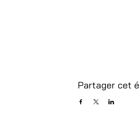
Partager cet 
HalfmOon asbl | vzw
Rue Terre-Neuve 188, 1000 Bruxelles