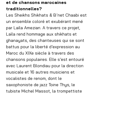
et de chansons marocaines 
traditionnelles?
Les Sheikhs Shikhats & B’net Chaabi est 
un ensemble coloré et exubérant mené 
par Laïla Amezian. A travers ce projet, 
Laïla rend hommage aux shikhats et 
ghanayats, des chanteuses qui se sont 
battus pour la liberté d’expression au 
Maroc du XIXe siècle à travers des 
chansons populaires. Elle s’est entouré 
avec Laurent Blondiau pour la direction 
musicale et 16 autres musiciens et 
vocalistes de renom, dont le 
saxophoniste de jazz Toine Thys, le 
tubiste Michel Massot, la trompettiste 
Pauline Leblond, le jeune tromboniste 
Nabou Claerhout et les femmes 
chanteuses-percussionnistes des 
Sultanats B’net Chaabi.
Le groupe présentera son premier album 
éponyme Sheikhs Shikhats & B’net 