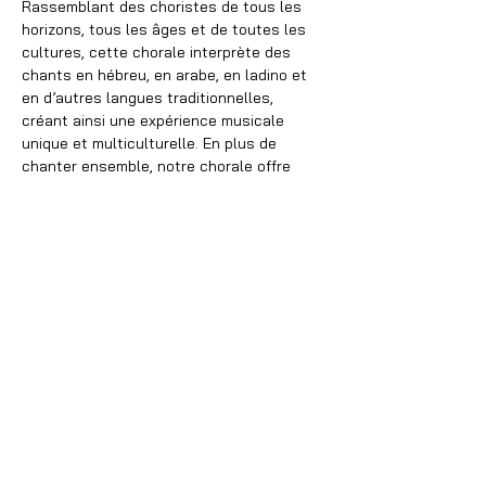
Rassemblant des choristes de tous les 
horizons, tous les âges et de toutes les 
cultures, cette chorale interprète des 
chants en hébreu, en arabe, en ladino et 
en d’autres langues traditionnelles, 
créant ainsi une expérience musicale 
unique et multiculturelle. En plus de 
chanter ensemble, notre chorale offre 
également des occasions de rencontres 
entre personnes de différents milieux 
culturels afin de tisser/créer des liens 
forts entre elles.
Que vous soyez chanteur·euse 
expérimenté·e ou débutant·e, rejoignez-
nous pour vivre cette aventure musicale 
unique qui vous transportera…
Afficher plus
Partager cet événement